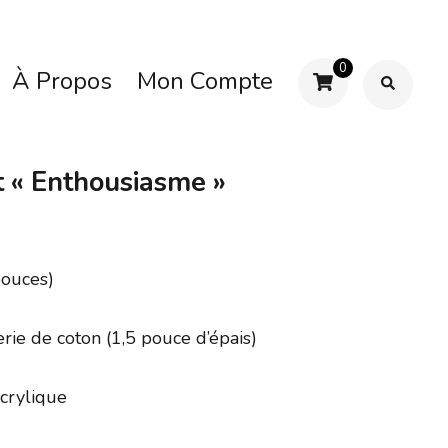
0
À Propos
Mon Compte
t « Enthousiasme »
ouces)
e de coton (1,5 pouce d’épais)
rylique