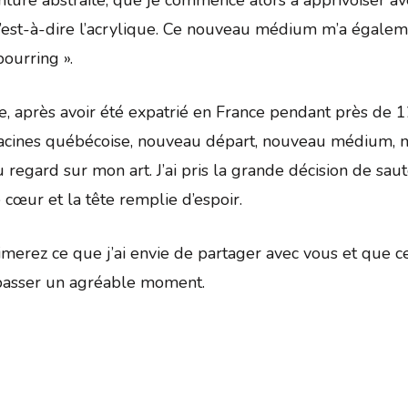
nture abstraite, que je commence alors à apprivoiser 
est-à-dire l’acrylique. Ce nouveau médium m’a égaleme
pourring ».
e, après avoir été expatrié en France pendant près de 1
acines québécoise, nouveau départ, nouveau médium, 
 regard sur mon art. J’ai pris la grande décision de sau
e cœur et la tête remplie d’espoir.
imerez ce que j’ai envie de partager avec vous et que ce
 passer un agréable moment.