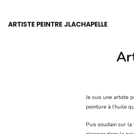
Aller
au
ARTISTE PEINTRE JLACHAPELLE
contenu
(Pressez
Entrée)
Ar
Je suis une artiste
peinture à l’huile que
Puis soudain sur la