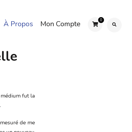
0
À Propos
Mon Compte
lle
r médium fut la
.
 démesuré de me