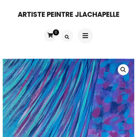
Aller
ARTISTE PEINTRE JLACHAPELLE
au
contenu
0
(Pressez
Entrée)